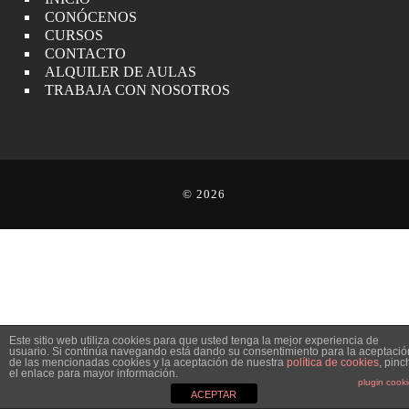
CONÓCENOS
CURSOS
CONTACTO
ALQUILER DE AULAS
TRABAJA CON NOSOTROS
© 2026
Este sitio web utiliza cookies para que usted tenga la mejor experiencia de
usuario. Si continúa navegando está dando su consentimiento para la aceptació
de las mencionadas cookies y la aceptación de nuestra
política de cookies
, pinc
el enlace para mayor información.
plugin cook
ACEPTAR