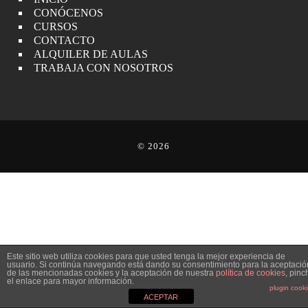
CONÓCENOS
CURSOS
CONTACTO
ALQUILER DE AULAS
TRABAJA CON NOSOTROS
© 2026
Este sitio web utiliza cookies para que usted tenga la mejor experiencia de
usuario. Si continúa navegando está dando su consentimiento para la aceptació
de las mencionadas cookies y la aceptación de nuestra
política de cookies
, pinc
el enlace para mayor información.
plugin cook
ACEPTAR